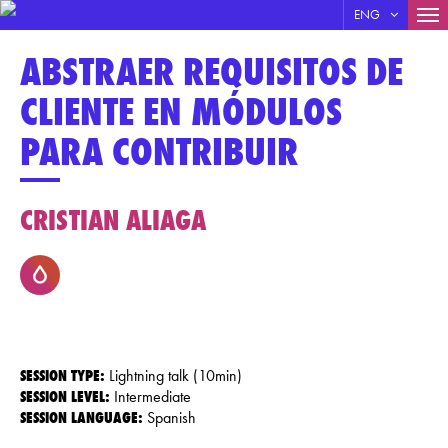
MA
ENG
Skip
NA
ABSTRAER REQUISITOS DE
to
main
CLIENTE EN MÓDULOS
content
PARA CONTRIBUIR
CRISTIAN ALIAGA
SESSION TYPE:
Lightning talk (10min)
SESSION LEVEL:
Intermediate
SESSION LANGUAGE:
Spanish