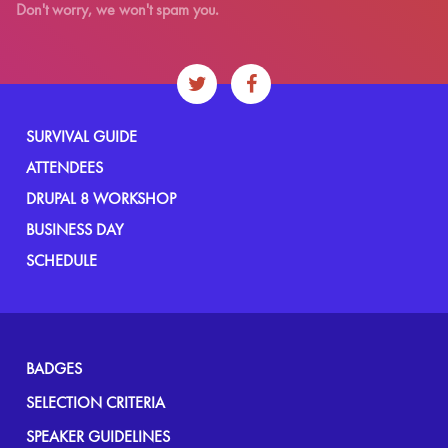
Don't worry, we won't spam you.
SURVIVAL GUIDE
ATTENDEES
DRUPAL 8 WORKSHOP
BUSINESS DAY
SCHEDULE
FOOTER
BADGES
MENU
SELECTION CRITERIA
SPEAKER GUIDELINES