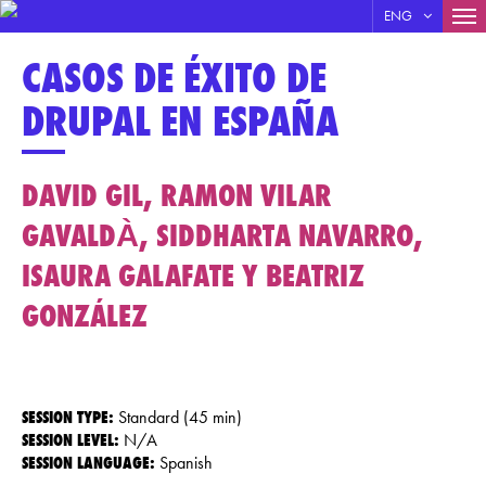
MA
ENG
Skip
NA
CASOS DE ÉXITO DE
to
main
DRUPAL EN ESPAÑA
content
DAVID GIL, RAMON VILAR
GAVALDÀ, SIDDHARTA NAVARRO,
ISAURA GALAFATE Y BEATRIZ
GONZÁLEZ
SESSION TYPE:
Standard (45 min)
SESSION LEVEL:
N/A
SESSION LANGUAGE:
Spanish