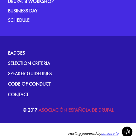
DRUPAL 8 WORKSHOP
BUSINESS DAY
SCHEDULE
FOOTER
BADGES
MENU
SELECTION CRITERIA
SPEAKER GUIDELINES
CODE OF CONDUCT
CONTACT
© 2017
ASOCIACIÓN ESPAÑOLA DE DRUPAL
Hosting powered by
amazee.io