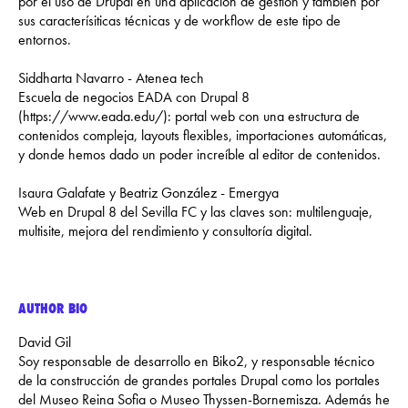
por el uso de Drupal en una aplicación de gestión y también por
sus caracterísiticas técnicas y de workflow de este tipo de
entornos.
Siddharta Navarro - Atenea tech
Escuela de negocios EADA con Drupal 8
(https://www.eada.edu/): portal web con una estructura de
contenidos compleja, layouts flexibles, importaciones automáticas,
y donde hemos dado un poder increíble al editor de contenidos.
Isaura Galafate y Beatriz González - Emergya
Web en Drupal 8 del Sevilla FC y las claves son: multilenguaje,
multisite, mejora del rendimiento y consultoría digital.
AUTHOR BIO
David Gil
Soy responsable de desarrollo en Biko2, y responsable técnico
de la construcción de grandes portales Drupal como los portales
del Museo Reina Sofia o Museo Thyssen-Bornemisza. Además he